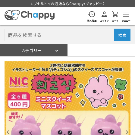
カプセルトイの通販ならChappy（チャッピー）
購入履歴
ログイン
カート
メニュー
検索
カテゴリー
入荷スケジュール
ログイン
会員登録
入荷スケジュールをチェック
カプセルトイマシン本体
カプセルトイ
販促用空カプセル