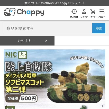
カプセルトイの通販ならChappy（チャッピー）
購入履歴
ログイン
カート
メニュー
検索
カテゴリー
入荷スケジュール
ログイン
会員登録
入荷スケジュールをチェック
カプセルトイマシン本体
カプセルトイ
販促用空カプセル