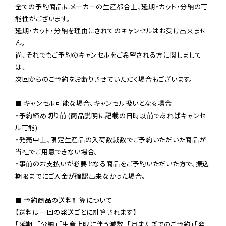
全ての予約商品にメーカーの生産都合上、延期・カット・分納の可
能性がございます。

延期・カット・分納を理由にされてのキャンセルはお受け出来ませ
ん。

尚、それでもご予約のキャンセルをご希望される方に関しまして
は、

次回からのご予約をお断りさせていただく場合もございます。

■ キャンセル可能な場合、キャンセル扱いとなる場合

・予約締め切り前 (商品説明に記載の日時以前であればキャンセ
ル可能)

・発売中止、限定生産品の入荷数減数でご予約いただいた商品が
当社でご用意できない場合。

・事前のお支払いが必要となる商品をご予約いただいた方で、振込
期限までにご入金が確認出来なかった場合。

■ 予約商品の送料計算について

【送料は一回の発送ごとに計算されます】

「延期」「分納」「生産上限に伴う減数」「月またぎでのご予約」「発