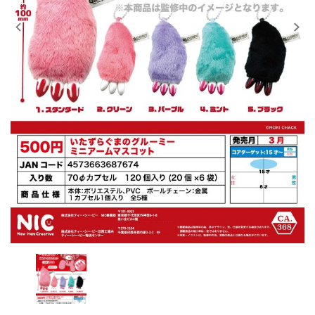
レンタル
景品・玩具・文具
販促用カプセルトイ
よくあるご質問
ご利用ガイド
06-6282-7659