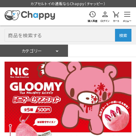
カプセルトイの通販ならChappy（チャッピー）
購入履歴
ログイン
カート
メニュー
検索
カテゴリー
入荷スケジュール
ログイン
会員登録
入荷スケジュールをチェック
カプセルトイマシン本体
カプセルトイ
販促用空カプセル