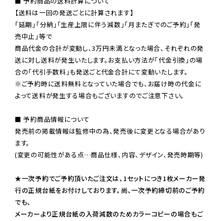
■ 予約商品の送料計算について

【送料は一回の発送ごとに計算されます】

「延期」「分納」「生産上限に伴う減数」「月またぎでのご予約」「発
売中止」等で

商品代金の合計が変動し、3万円未満となった場合、それぞれの発
送に対し送料が発生いたします。お支払い方法が「代金引換」の場
※ご予約時に送料無料となっていた場合でも、お届け時の代金に
よって送料が発生する場合もございますのでご注意下さい。
■ 予約商品情報について

発売前の掲載情報は監修中の為、発売後に変更となる場合があり
ます。

(変更の可能性がある点…商品仕様、内容、デザイン、発売時期等)

★一次予約でご予約頂いたご注文は、1セットにつき1枚メーカー発
行の正規台紙をお付けしております。尚、一次予約締切前のご予約
でも、

メーカーより正規台紙の入荷減数のためカラーコピーの場合もご