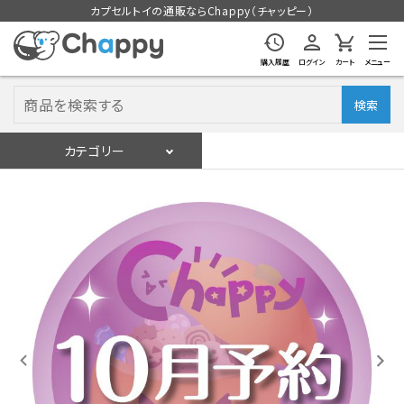
カプセルトイの通販ならChappy（チャッピー）
購入履歴
ログイン
カート
メニュー
検索
カテゴリー
入荷スケジュール
ログイン
会員登録
入荷スケジュールをチェック
カプセルトイマシン本体
カプセルトイ
販促用空カプセル