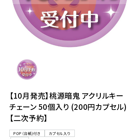
レンタル
景品・玩具・文具
販促用カプセルトイ
よくあるご質問
ご利用ガイド
【10月発売】桃源暗鬼 アクリルキー
チェーン 50個入り (200円カプセル)
【二次予約】
06-6282-7659
POP（台紙)付き
カプセル入り