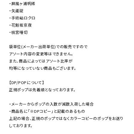
・屏風ヶ浦帆稀

・矢颪碇

・手術岾ロクロ

・花魁坂京夜

・桃宮唾切

袋単位(メーカー出荷単位)での販売ですので

アソート内容の変更等はできません。

また、商品によってはアソート比率が

均等になっていない商品もございます。

【DP/POPについて】

正規ポップは先着順となっております。

・メーカーからポップの入数が減数入荷した場合

・商品名に「※DPコピー」と記載のあるもの

上記の場合、正規のポップではなくカラーコピーのポップをお送り
しております。
