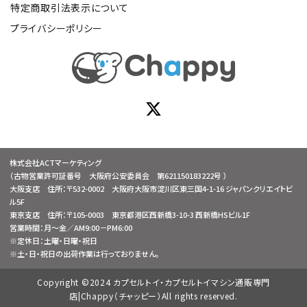
特定商取引法表示について
プライバシーポリシー
株式会社ACTマーケティング
（古物営業許可証番号 大阪府公安委員会 第621150183222号 ）
大阪支店 住所：〒532-0002 大阪府大阪市淀川区東三国4-1-16 ジャパンクリエイトビ
ル5F
東京支店 住所：〒105-0003 東京都港区西新橋3-10-3 西新橋HSビル1F
営業時間：月～金／AM9:00－PM6:00
※定休日：土曜・日曜・祝日
※土・日・祝日の出荷作業は行っておりません。
Copyright ©2024 カプセルトイ・カプセルトイマシン通販専門
店|Chappy（チャッピー）All rights reserved.