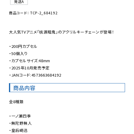
発送A
商品コード： TCP-2_684192
大人気TVアニメ「桃源暗鬼」のアクリルキーチェーンが登場！

・200円カプセル

・50個入り

・カプセルサイズ:48mm

・2025年10月発売予定

・JANコード:4573663684192
商品内容
全8種類

・一ノ瀬四季

・無陀野無人

・皇后崎迅
