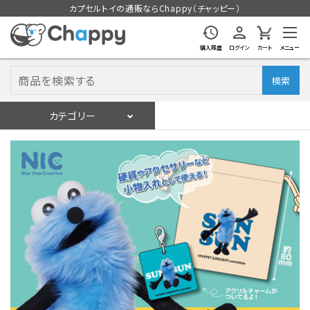
カプセルトイの通販ならChappy（チャッピー）
購入履歴
ログイン
カート
メニュー
検索
カテゴリー
入荷スケジュール
ログイン
会員登録
入荷スケジュールをチェック
カプセルトイマシン本体
カプセルトイ
販促用空カプセル