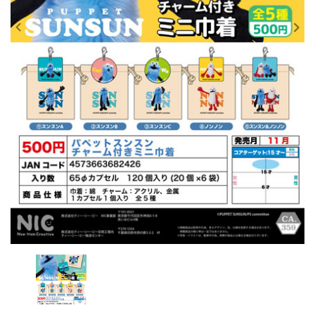
レンタル
景品・玩具・文具
販促用カプセルトイ
よくあるご質問
ご利用ガイド
06-6282-7659