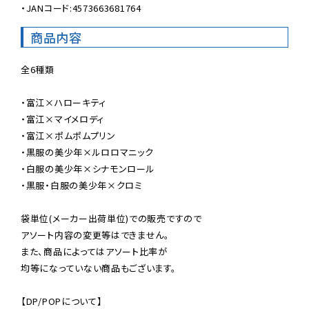
・JANコード:4573663681764
商品内容
全6種類

・富江×ハローキティ

・富江×マイメロディ

・富江×ポムポムプリン

・黒服の美少年×ルロロマニック

・白服の美少年×シナモンロール

・黒服・白服の美少年×クロミ

袋単位(メーカー出荷単位)での販売ですので

アソート内容の変更等はできません。

また、商品によってはアソート比率が

均等になっていない商品もございます。

【DP/POPについて】
