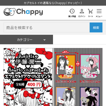
カプセルトイの通販ならChappy（チャッピー）
購入履歴
ログイン
カート
メニュー
検索
カテゴリー
入荷スケジュール
ログイン
会員登録
入荷スケジュールをチェック
カプセルトイマシン本体
カプセルトイ
販促用空カプセル