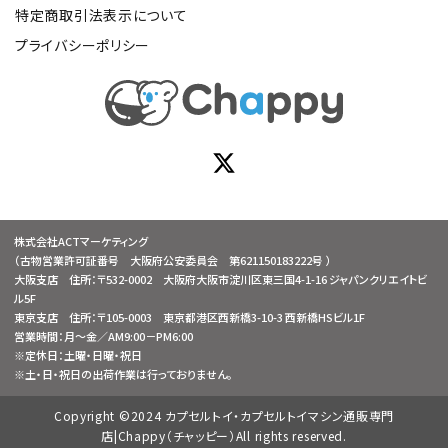
特定商取引法表示について
プライバシーポリシー
株式会社ACTマーケティング
（古物営業許可証番号 大阪府公安委員会 第621150183222号 ）
大阪支店 住所：〒532-0002 大阪府大阪市淀川区東三国4-1-16 ジャパンクリエイトビ
ル5F
東京支店 住所：〒105-0003 東京都港区西新橋3-10-3 西新橋HSビル1F
営業時間：月～金／AM9:00－PM6:00
※定休日：土曜・日曜・祝日
※土・日・祝日の出荷作業は行っておりません。
Copyright ©2024 カプセルトイ・カプセルトイマシン通販専門
店|Chappy（チャッピー）All rights reserved.