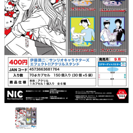
レンタル
景品・玩具・文具
販促用カプセルトイ
よくあるご質問
ご利用ガイド
06-6282-7659