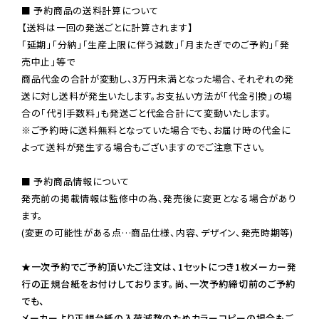
■ 予約商品の送料計算について

【送料は一回の発送ごとに計算されます】

「延期」「分納」「生産上限に伴う減数」「月またぎでのご予約」「発
売中止」等で

商品代金の合計が変動し、3万円未満となった場合、それぞれの発
送に対し送料が発生いたします。お支払い方法が「代金引換」の場
※ご予約時に送料無料となっていた場合でも、お届け時の代金に
よって送料が発生する場合もございますのでご注意下さい。
■ 予約商品情報について

発売前の掲載情報は監修中の為、発売後に変更となる場合があり
ます。

(変更の可能性がある点…商品仕様、内容、デザイン、発売時期等)

★一次予約でご予約頂いたご注文は、1セットにつき1枚メーカー発
行の正規台紙をお付けしております。尚、一次予約締切前のご予約
でも、

メーカーより正規台紙の入荷減数のためカラーコピーの場合もご