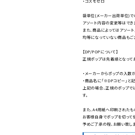
・コスモゼロ

袋単位(メーカー出荷単位)で
アソート内容の変更等はできま
また、商品によってはアソート
均等になっていない商品もござ
【DP/POPについて】

正規ポップは先着順となってお
・メーカーからポップの入数が
・商品名に「※DPコピー」と記
上記の場合、正規のポップで
す。

また、A4用紙へ印刷されたも
お客様自身でポップを切って使
予めご了承の程、お願い致しま