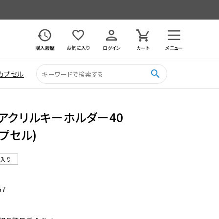
購入履歴
お気に入り
ログイン
カート
メニュー
search
カプセル
アクリルキーホルダー40
プセル)
ル入り
57