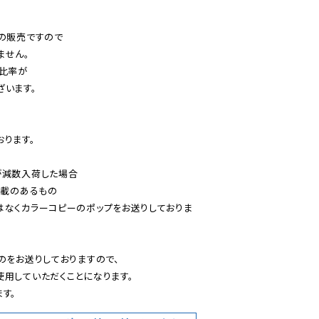
の販売ですので

せん。

比率が

います。

ります。

減数入荷した場合

載のあるもの

はなくカラーコピーのポップをお送りしておりま
のをお送りしておりますので、

用していただくことになります。

す。