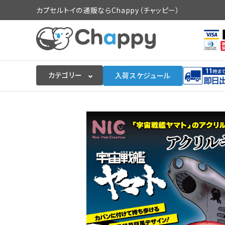
カプセルトイの通販ならChappy（チャッピー）
カテゴリー
入荷スケジュール
ログイン
会員登録
入荷スケジュールをチェック
カプセルトイマシン本体
カプセルトイ
販促用空カプセル