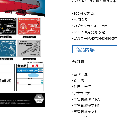
カバンに付けて持ち歩ける乗組
・300円カプセル

・40個入り

・カプセルサイズ:65mm

・2025年8月発売予定

・JANコード:457366368005
商品内容
全8種類

・古代　進

・森　雪

・沖田　十三

・アナライザー

・宇宙戦艦ヤマトA

・宇宙戦艦ヤマトB

・宇宙戦艦ヤマトC
