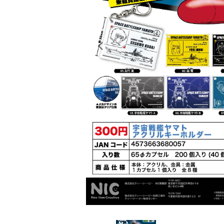
レンタル
景品・玩具・文具
販促用カプセルトイ
よくあるご質問
ご利用ガイド
06-6282-7659