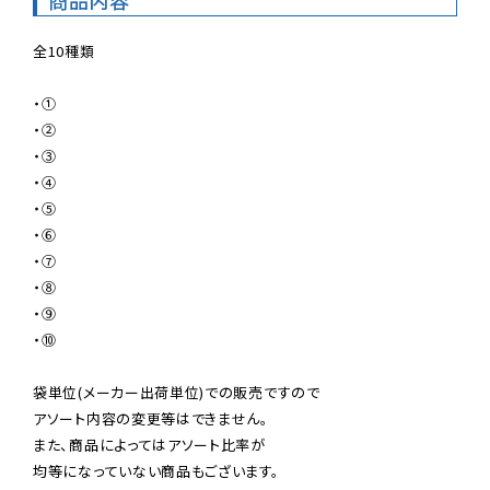
全10種類

・①

・②

・③

・④

・⑤

・⑥

・⑦

・⑧

・⑨

・⑩

袋単位(メーカー出荷単位)での販売ですので

アソート内容の変更等はできません。

また、商品によってはアソート比率が

均等になっていない商品もございます。
