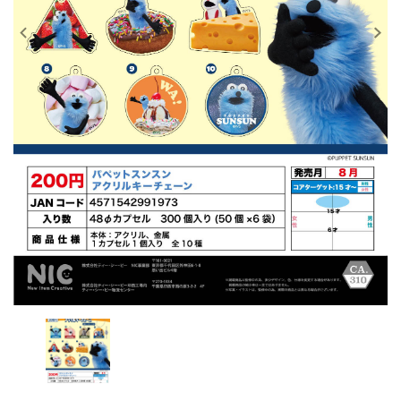
レンタル
景品・玩具・文具
販促用カプセルトイ
よくあるご質問
ご利用ガイド
06-6282-7659