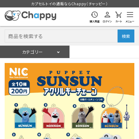
カプセルトイの通販ならChappy（チャッピー）
購入履歴
ログイン
カート
メニュー
検索
カテゴリー
入荷スケジュール
ログイン
会員登録
入荷スケジュールをチェック
カプセルトイマシン本体
カプセルトイ
販促用空カプセル