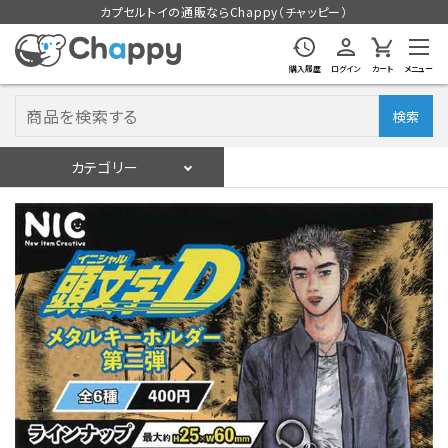
カプセルトイの通販ならChappy（チャッピー）
購入履歴
ログイン
カート
メニュー
検索
カテゴリー
入荷スケジュール
ログイン
会員登録
入荷スケジュールをチェック
カプセルトイマシン本体
カプセルトイ
販促用空カプセル