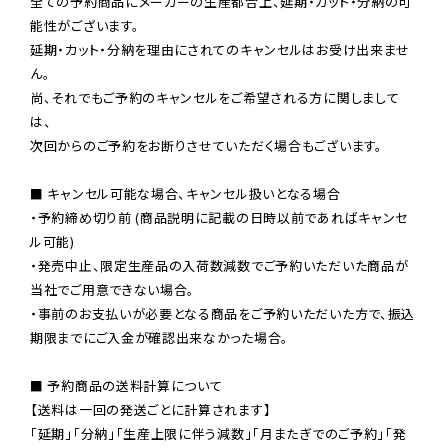
全ての予約商品にメーカーの生産都合上、延期・カット・分納の可
能性がございます。

延期・カット・分納を理由にされてのキャンセルはお受け出来ませ
ん。

尚、それでもご予約のキャンセルをご希望される方に関しまして
は、

次回からのご予約をお断りさせていただく場合もございます。

■ キャンセル可能な場合、キャンセル扱いとなる場合

・予約締め切り前 (商品説明に記載の日時以前であればキャンセ
ル可能)

・発売中止、限定生産品の入荷数減数でご予約いただいた商品が
当社でご用意できない場合。

・事前のお支払いが必要となる商品をご予約いただいた方で、振込
期限までにご入金が確認出来なかった場合。

■ 予約商品の送料計算について

【送料は一回の発送ごとに計算されます】

「延期」「分納」「生産上限に伴う減数」「月またぎでのご予約」「発