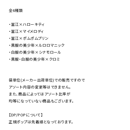
全6種類

・冨江×ハローキティ

・冨江×マイメロディ

・冨江×ポムポムプリン

・黒服の美少年×ルロロマニック

・白服の美少年×シナモロール

・黒服・白服の美少年×クロミ

袋単位(メーカー出荷単位)での販売ですので

アソート内容の変更等はできません。

また、商品によってはアソート比率が

均等になっていない商品もございます。

【DP/POPについて】

正規ポップは先着順となっております。
