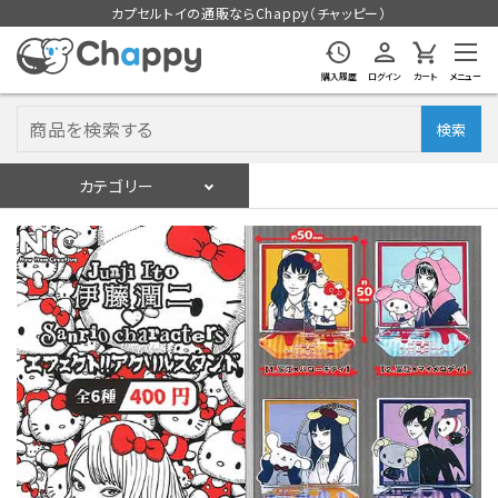
カプセルトイの通販ならChappy（チャッピー）
購入履歴
ログイン
カート
メニュー
検索
カテゴリー
入荷スケジュール
ログイン
会員登録
入荷スケジュールをチェック
カプセルトイマシン本体
カプセルトイ
販促用空カプセル