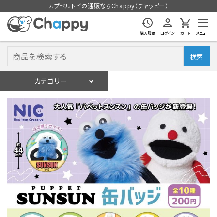
カプセルトイの通販ならChappy（チャッピー）
購入履歴
ログイン
カート
メニュー
検索
カテゴリー
入荷スケジュール
ログイン
会員登録
入荷スケジュールをチェック
カプセルトイマシン本体
カプセルトイ
販促用空カプセル