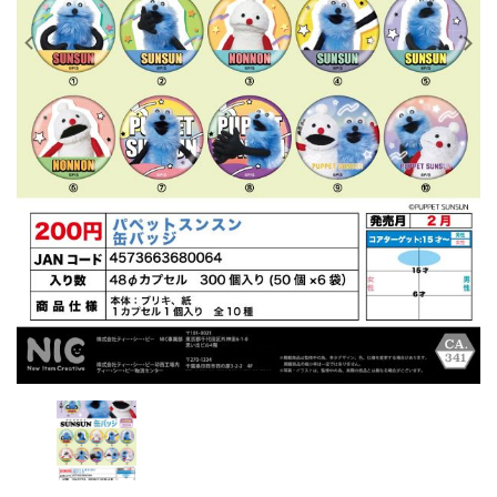
レンタル
景品・玩具・文具
販促用カプセルトイ
よくあるご質問
ご利用ガイド
06-6282-7659