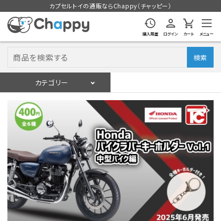
カプセルトイの通販ならChappy（チャッピー）
購入履歴
ログイン
カート
メニュー
検索
カテゴリー
入荷スケジュール
ログイン
会員登録
入荷スケジュールをチェック
カプセルトイマシン本体
カプセルトイ
販促用空カプセル