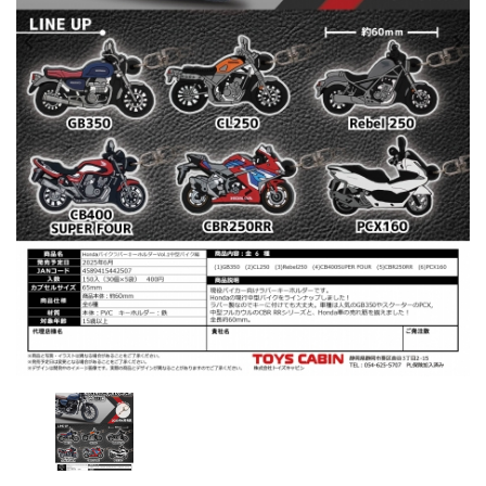
レンタル
景品・玩具・文具
販促用カプセルトイ
よくあるご質問
ご利用ガイド
06-6282-7659