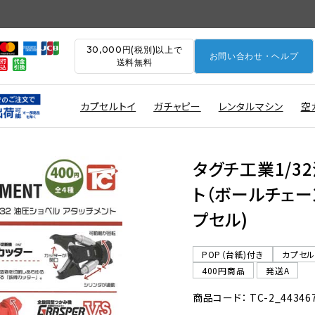
30,000円(税別)以上で
お問い合わせ・ヘルプ
送料無料
カプセルトイ
ガチャピー
レンタルマシン
空
タグチ工業1/3
ト（ボールチェーン
プセル)
POP（台紙)付き
カプセ
400円商品
発送A
商品コード： TC-2_44346