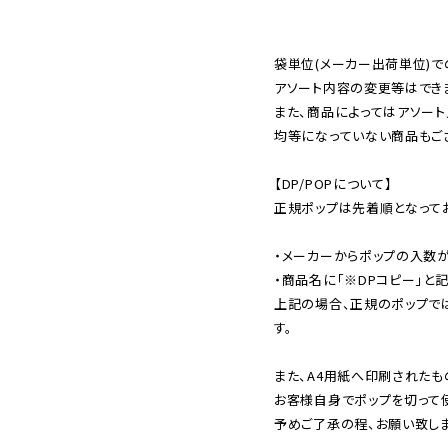
袋単位(メーカー出荷単位)で
アソート内容の変更等はできま
また、商品によってはアソート
均等になっていない商品もござ
【DP/POPについて】

正規ポップは先着順となってお
・メーカーからポップの入数が
・商品名に「※DPコピー」と記
上記の場合、正規のポップで
す。

また、A4用紙へ印刷されたも
お客様自身でポップを切って使
予めご了承の程、お願い致しま