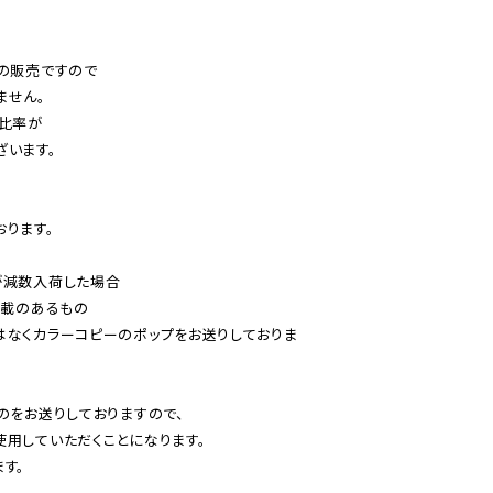
の販売ですので

せん。

比率が

います。

ります。

減数入荷した場合

載のあるもの

はなくカラーコピーのポップをお送りしておりま
のをお送りしておりますので、

用していただくことになります。

す。