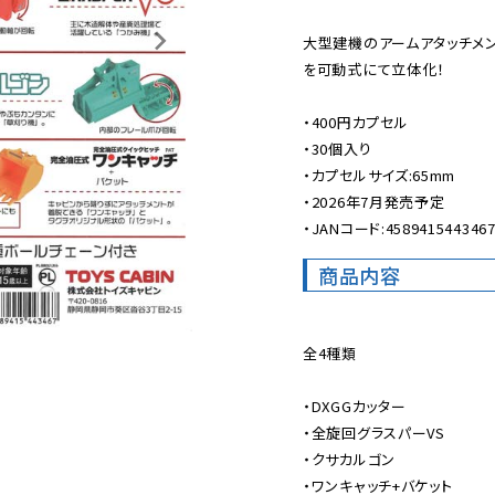
大型建機のアームアタッチメ
を可動式にて立体化！

・400円カプセル

・30個入り

・カプセルサイズ:65mm

・2026年7月発売予定

・JANコード:458941544346
商品内容
全4種類

・DXGGカッター

・全旋回グラスパーVS

・クサカルゴン

・ワンキャッチ+バケット
