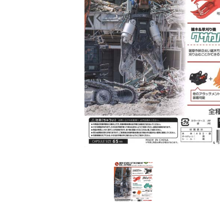
レンタル
景品・玩具・文具
販促用カプセルトイ
よくあるご質問
ご利用ガイド
06-6282-7659