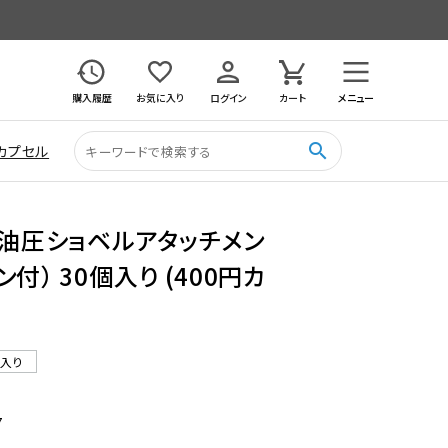
購入履歴
お気に入り
ログイン
カート
メニュー
search
カプセル
2油圧ショベルアタッチメン
付） 30個入り (400円カ
ル入り
7