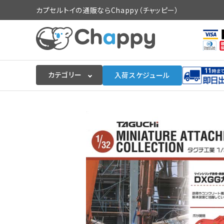
カプセルトイの通販ならChappy（チャッピー）
カテゴリー
入荷スケジュール
ログイン
会員登録
入荷スケジュールをチェック
カプセルトイマシン本体
カプセルトイ
販促用空カプセル