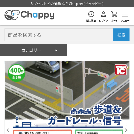
カプセルトイの通販ならChappy（チャッピー）
購入履歴
ログイン
カート
メニュー
検索
カテゴリー
入荷スケジュール
ログイン
会員登録
入荷スケジュールをチェック
カプセルトイマシン本体
カプセルトイ
販促用空カプセル