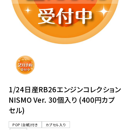
レンタル
景品・玩具・文具
販促用カプセルトイ
よくあるご質問
ご利用ガイド
1/24日産RB26エンジンコレクション
NISMO Ver. 30個入り (400円カプ
セル)
06-6282-7659
POP（台紙)付き
カプセル入り