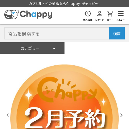
カプセルトイの通販ならChappy（チャッピー）
購入履歴
ログイン
カート
メニュー
検索
カテゴリー
入荷スケジュール
ログイン
会員登録
入荷スケジュールをチェック
カプセルトイマシン本体
カプセルトイ
販促用空カプセル