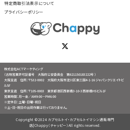
特定商取引法表示について
プライバシーポリシー
株式会社ACTマーケティング
（古物営業許可証番号 大阪府公安委員会 第621150183222号 ）
大阪支店 住所：〒532-0002 大阪府大阪市淀川区東三国4-1-16 ジャパンクリエイトビ
ル5F
東京支店 住所：〒105-0003 東京都港区西新橋3-10-3 西新橋HSビル1F
営業時間：月～金／AM9:00－PM6:00
※定休日：土曜・日曜・祝日
※土・日・祝日の出荷作業は行っておりません。
Copyright ©2024 カプセルトイ・カプセルトイマシン通販専門
店|Chappy（チャッピー）All rights reserved.