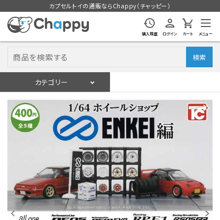
カプセルトイの通販ならChappy（チャッピー）
購入履歴
ログイン
カート
メニュー
検索
カテゴリー
入荷スケジュール
ログイン
会員登録
入荷スケジュールをチェック
カプセルトイマシン本体
カプセルトイ
販促用空カプセル