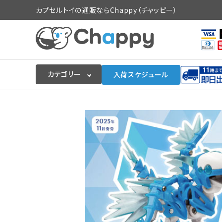
カプセルトイの通販ならChappy（チャッピー）
カテゴリー
入荷スケジュール
ログイン
会員登録
入荷スケジュールをチェック
カプセルトイマシン本体
カプセルトイ
販促用空カプセル