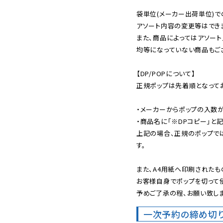
袋単位(メーカー出荷単位)で
アソート内容の変更等はできま
また、商品によってはアソート
均等になっていない商品もござ
【DP/POPについて】

正規ポップは先着順となってお
・メーカーからポップの入数が
・商品名に「※DPコピー」と記
上記の場合、正規のポップで
す。

また、A4用紙へ印刷されたも
お客様自身でポップを切って使
予めご了承の程、お願い致しま
一次予約の締め切