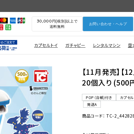
30,000円(税別)以上で
お問い合わせ・ヘルプ
送料無料
カプセルトイ
ガチャピー
レンタルマシン
空
【11月発売】【
20個入り (50
POP（台紙)付き
カプセ
発送A
商品コード： TC-2_44282