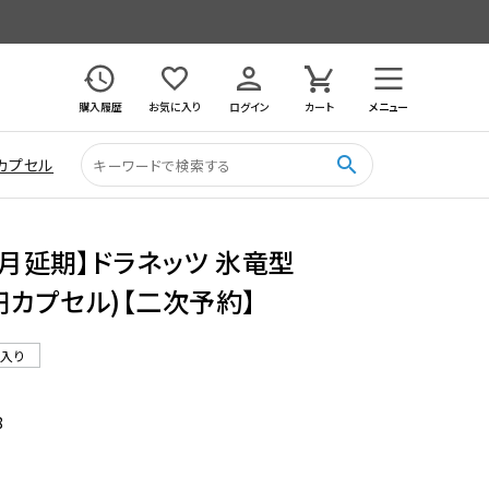
購入履歴
お気に入り
ログイン
カート
メニュー
search
カプセル
12月延期】ドラネッツ 氷竜型
0円カプセル)【二次予約】
ル入り
8