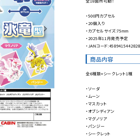
全18箇所可動！

・500円カプセル

・20個入り

・カプセルサイズ:75mm

・2025年11月発売予定

・JANコード:458941544282
商品内容
全6種類+シークレット1種

・ソーダ

・ムーン

・マスカット

・オブシディアン

・マグノリア

・パンジー

・シークレット
