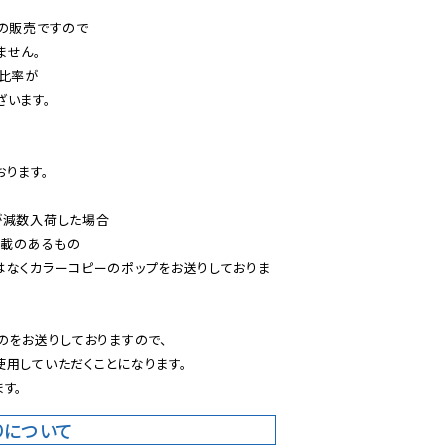
の販売ですので

せん。

比率が

います。

ります。

減数入荷した場合

載のあるもの

はなくカラーコピーのポップをお送りしておりま
のをお送りしておりますので、

用していただくことになります。

す。
りについて