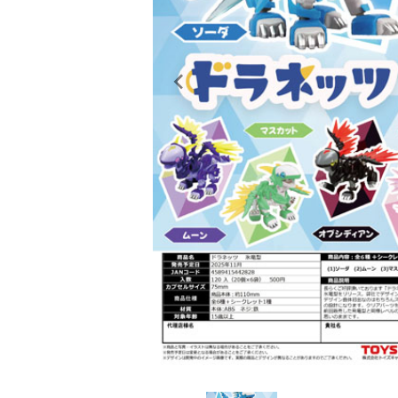
レンタル
景品・玩具・文具
販促用カプセルトイ
よくあるご質問
ご利用ガイド
06-6282-7659