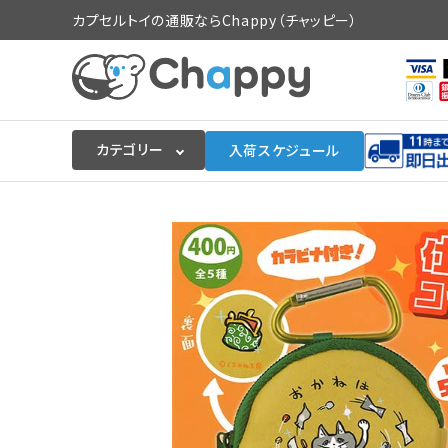
カプセルトイの通販ならChappy（チャッピー）
カテゴリー
入荷スケジュール
ログイン
会員登録
入荷スケジュールをチェック
カプセルトイマシン本体
カプセルトイ
販促用空カプセル