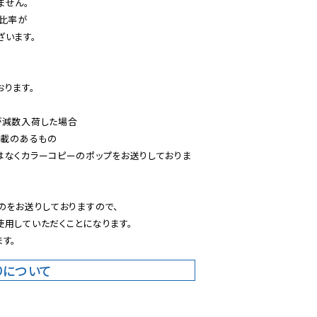
せん。

比率が

います。

ります。

減数入荷した場合

載のあるもの

はなくカラーコピーのポップをお送りしておりま
のをお送りしておりますので、

用していただくことになります。

す。
りについて
。