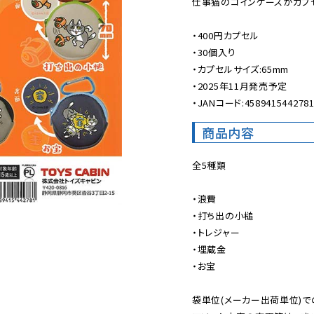
仕事猫のコインケースがカプセ
・400円カプセル

・30個入り

・カプセルサイズ:65mm

・2025年11月発売予定

・JANコード:458941544278
商品内容
全5種類

・浪費

・打ち出の小槌

・トレジャー

・埋蔵金

・お宝

袋単位(メーカー出荷単位)で