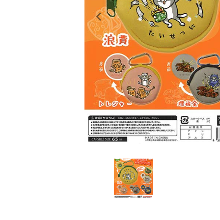
レンタル
景品・玩具・文具
販促用カプセルトイ
よくあるご質問
ご利用ガイド
06-6282-7659