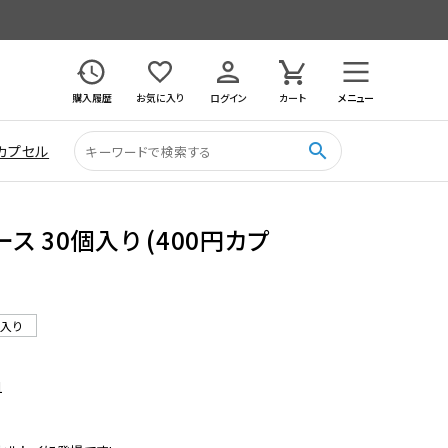
購入履歴
お気に入り
ログイン
カート
メニュー
search
カプセル
 30個入り (400円カプ
ル入り
1