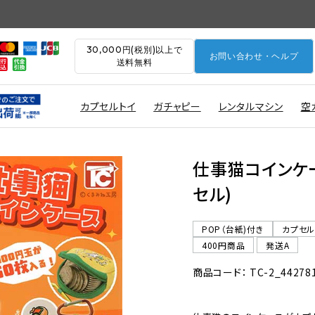
30,000円(税別)以上で
お問い合わせ・ヘルプ
送料無料
カプセルトイ
ガチャピー
レンタルマシン
空
仕事猫コインケース
セル)
POP（台紙)付き
カプセ
400円商品
発送A
商品コード： TC-2_44278