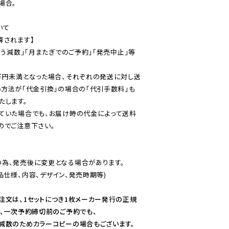
合。

て

されます】

伴う減数」「月またぎでのご予約」「発売中止」等
万円未満となった場合、それぞれの発送に対し送
い方法が「代金引換」の場合の「代引手数料」も
ていた場合でも、お届け時の代金によって送料
のでご注意下さい。
為、発売後に変更となる場合があります。

仕様、内容、デザイン、発売時期等)

注文は、1セットにつき1枚メーカー発行の正規
、一次予約締切前のご予約でも、

減数のためカラーコピーの場合もございます。