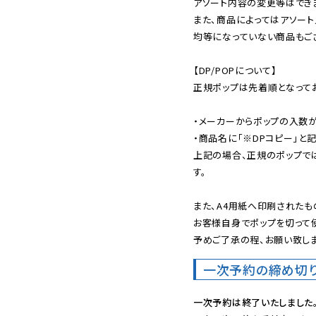
アソート内容の変更等はできま
また、商品によってはアソート
均等になっていない商品もござ
【DP/POPについて】

正規ポップは先着順となってお
・メーカーからポップの入数が
・商品名に「※DPコピー」と記
上記の場合、正規のポップで
す。

また、A4用紙へ印刷されたも
お客様自身でポップを切って使
予めご了承の程、お願い致しま
一次予約の締め切
一次予約は終了いたしました