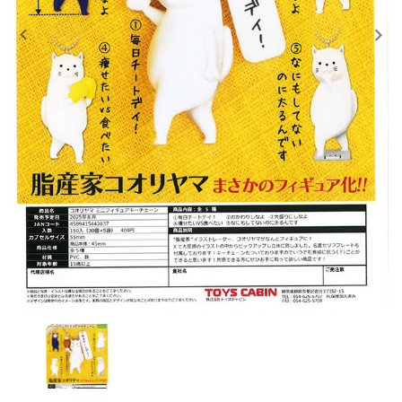
レンタル
景品・玩具・文具
販促用カプセルトイ
よくあるご質問
ご利用ガイド
06-6282-7659