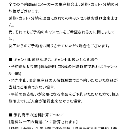
全ての予約商品にメーカーの生産都合上、延期・カット・分納の可
能性がございます。

延期・カット・分納を理由にされてのキャンセルはお受け出来ませ
ん。

尚、それでもご予約のキャンセルをご希望される方に関しまして
は、

次回からのご予約をお断りさせていただく場合もございます。

■ キャンセル可能な場合、キャンセル扱いとなる場合

・予約締め切り前 (商品説明に記載の日時以前であればキャンセ
ル可能)

・発売中止、限定生産品の入荷数減数でご予約いただいた商品が
当社でご用意できない場合。

・事前のお支払いが必要となる商品をご予約いただいた方で、振込
期限までにご入金が確認出来なかった場合。

■ 予約商品の送料計算について

【送料は一回の発送ごとに計算されます】

「延期」「分納」「生産上限に伴う減数」「月またぎでのご予約」「発