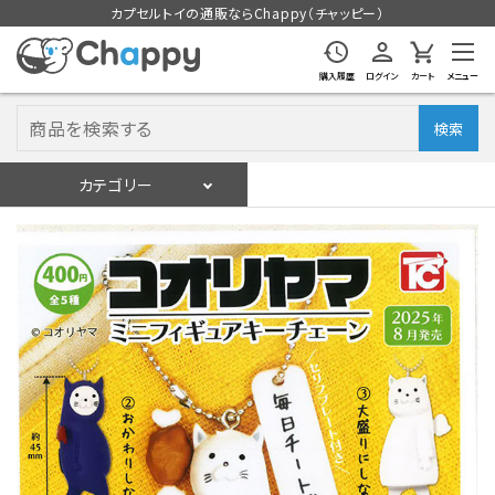
カプセルトイの通販ならChappy（チャッピー）
購入履歴
ログイン
カート
メニュー
検索
カテゴリー
入荷スケジュール
ログイン
会員登録
入荷スケジュールをチェック
カプセルトイマシン本体
カプセルトイ
販促用空カプセル