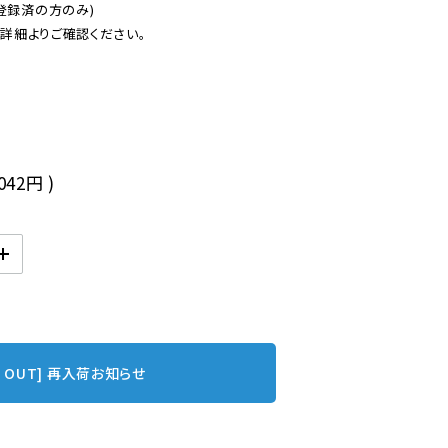
登録済の方のみ)

後
,042円
)
D OUT] 再入荷お知らせ