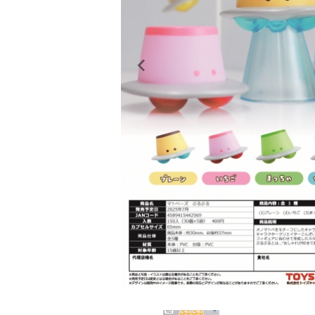
レンタル
景品・玩具・文具
販促用カプセルトイ
よくあるご質問
ご利用ガイド
06-6282-7659