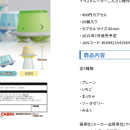
イラストレーターこんざい様作の
・400円カプセル

・30個入り

・カプセルサイズ:65mm

・2025年7月発売予定

・JANコード:458941544256
商品内容
全5種類

・プレーン

・いちご

・まっちゃ

・ソーダゼリー

・みるく

袋単位(メーカー出荷単位)で