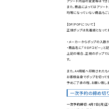
アソート内容の変更等はできま
また、商品によってはアソート
均等になっていない商品もござ
【DP/POPについて】

正規ポップは先着順となってお
・メーカーからポップの入数が
・商品名に「※DPコピー」と記
上記の場合、正規のポップで
す。

また、A4用紙へ印刷されたも
お客様自身でポップを切って使
予めご了承の程、お願い致しま
一次予約の締め切
一次予約締切 :4月7日(月)正