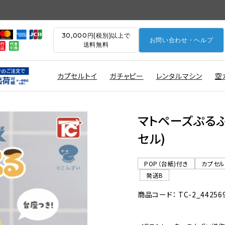
30,000円(税別)以上で
お問い合わせ・ヘルプ
送料無料
カプセルトイ
ガチャピー
レンタルマシン
空
マトペーズぷるぷる
セル)
POP（台紙)付き
カプセ
発送B
商品コード： TC-2_44256