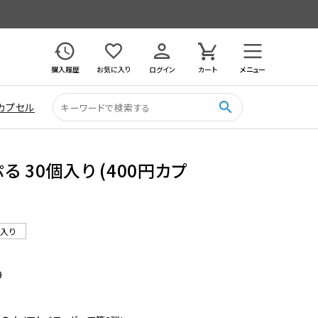
購入履歴
お気に入り
ログイン
カート
メニュー
search
カプセル
 30個入り (400円カプ
ル入り
9