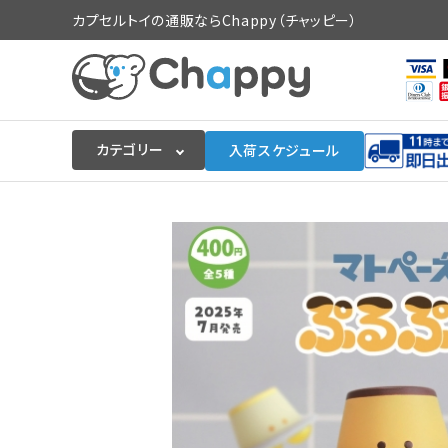
カプセルトイの通販ならChappy（チャッピー）
カテゴリー
入荷スケジュール
ログイン
会員登録
入荷スケジュールをチェック
カプセルトイマシン本体
カプセルトイ
販促用空カプセル