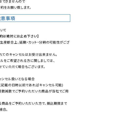
できませんので

約をお願い致します。
注意事項
予約は絶対にお止め下さい】
生産都合上、延期・カット・分納の可能性がござ
れてのキャンセルはお受け出来ません。

ルをご希望される方に関しましては、

ていただく場合もございます。

ャンセル扱いとなる場合

に記載の日時以前であればキャンセル可能)

荷数減数でご予約いただいた商品が当社でご用
る商品をご予約いただいた方で、振込期限まで
合。
