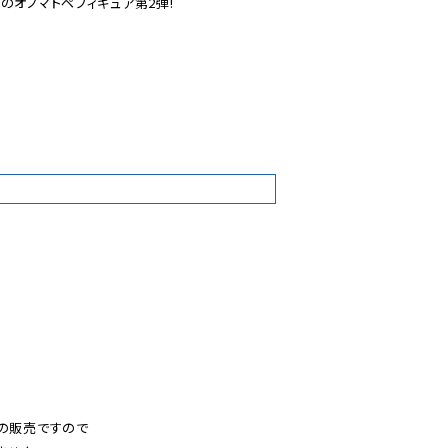
オノマトペフィギュア第2弾!

9
の販売ですので
