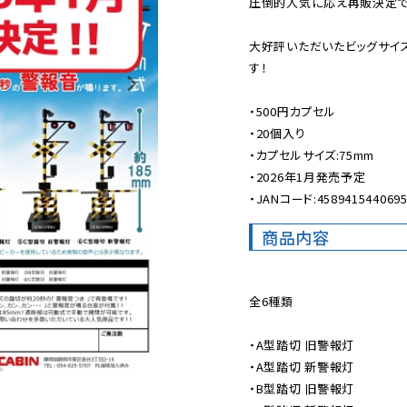
圧倒的人気に応え再販決定です
大好評いただいたビッグサイ
す！

・500円カプセル

・20個入り

・カプセルサイズ:75mm

・2026年1月発売予定

・JANコード:458941544069
商品内容
全6種類

・A型踏切 旧警報灯

・A型踏切 新警報灯

・B型踏切 旧警報灯
