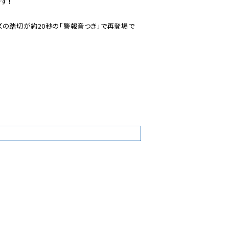
！

ズの踏切が約20秒の「警報音つき」で再登場で
5