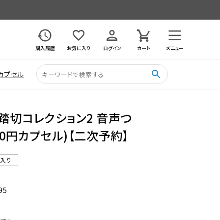
購入履歴
お気に入り
ログイン
カート
メニュー
search
カプセル
 踏切コレクション2 音声つ
500円カプセル)【二次予約】
ル入り
95