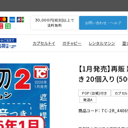
30,000円(税別)以上で
お問い合わせ・ヘルプ
送料無料
カプセルトイ
ガチャピー
レンタルマシン
空
【1月発売】再販
き 20個入り (
POP（台紙)付き
カプセ
発送A
商品コード： TC-2R_4406