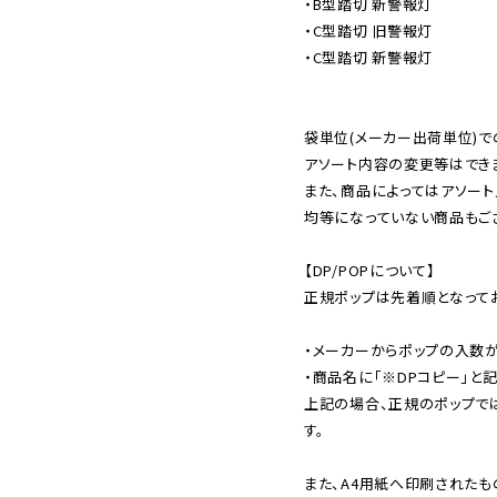
・B型踏切 新警報灯

・C型踏切 旧警報灯

・C型踏切 新警報灯

袋単位(メーカー出荷単位)で
アソート内容の変更等はできま
また、商品によってはアソート
均等になっていない商品もござ
【DP/POPについて】

正規ポップは先着順となってお
・メーカーからポップの入数が
・商品名に「※DPコピー」と記
上記の場合、正規のポップで
す。

また、A4用紙へ印刷されたも