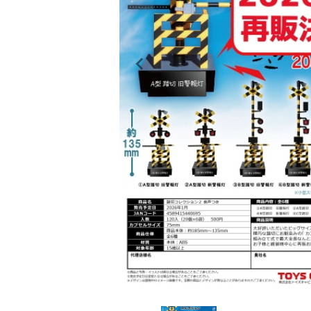
レンタル
景品・玩具・文具
販促用カプセルトイ
よくあるご質問
ご利用ガイド
06-6282-7659