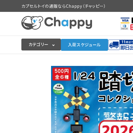
カプセルトイの通販ならChappy（チャッピー）
カテゴリー
入荷スケジュール
ログイン
会員登録
入荷スケジュールをチェック
カプセルトイマシン本体
カプセルトイ
販促用空カプセル