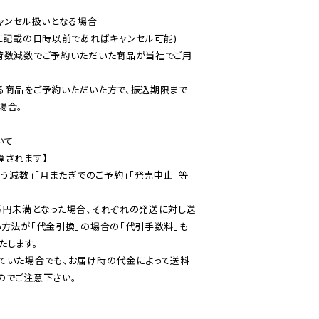
ャンセル扱いとなる場合

に記載の日時以前であればキャンセル可能)

荷数減数でご予約いただいた商品が当社でご用
る商品をご予約いただいた方で、振込期限まで
合。

て

されます】

伴う減数」「月またぎでのご予約」「発売中止」等
万円未満となった場合、それぞれの発送に対し送
い方法が「代金引換」の場合の「代引手数料」も
ていた場合でも、お届け時の代金によって送料
のでご注意下さい。