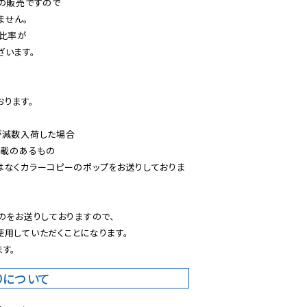
の販売ですので

せん。

比率が

います。

ります。

減数入荷した場合

載のあるもの

はなくカラーコピーのポップをお送りしておりま
のをお送りしておりますので、

用していただくことになります。

す。
りについて