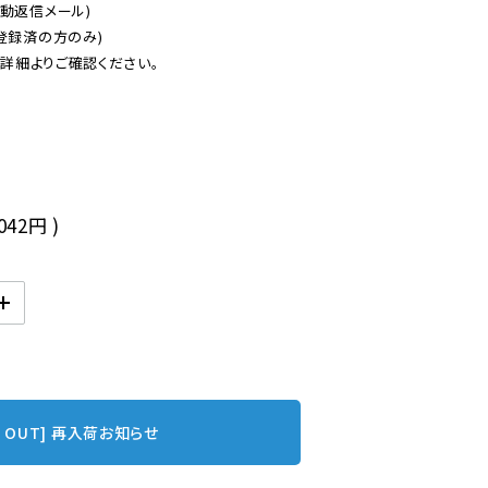
動返信メール)

登録済の方のみ)

後
,042円
)
D OUT] 再入荷お知らせ