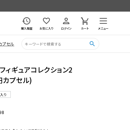
購入履歴
お気に入り
ログイン
カート
メニュー
search
カプセル
ニフィギュアコレクション2
0円カプセル)
ル入り
98