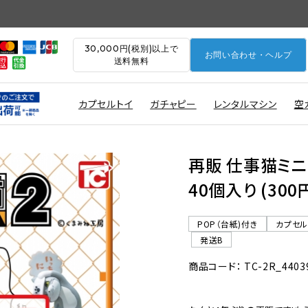
30,000円(税別)以上で
お問い合わせ・ヘルプ
送料無料
カプセルトイ
ガチャピー
レンタルマシン
空
再販 仕事猫ミ
40個入り (30
POP（台紙)付き
カプセ
発送B
商品コード： TC-2R_4403