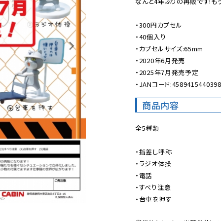
なんと4年ぶりの再販です!も
・300円カプセル

・40個入り

・カプセルサイズ:65mm

・2020年6月発売

・2025年7月発売予定

・JANコード:458941544039
商品内容
全5種類

・指差し呼称

・ラジオ体操

・電話

・すべり注意

・台車を押す
