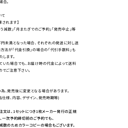
合。

て

されます】

伴う減数」「月またぎでのご予約」「発売中止」等
万円未満となった場合、それぞれの発送に対し送
い方法が「代金引換」の場合の「代引手数料」も
ていた場合でも、お届け時の代金によって送料
のでご注意下さい。
為、発売後に変更となる場合があります。

仕様、内容、デザイン、発売時期等)

注文は、1セットにつき1枚メーカー発行の正規
、一次予約締切前のご予約でも、

減数のためカラーコピーの場合もございます。