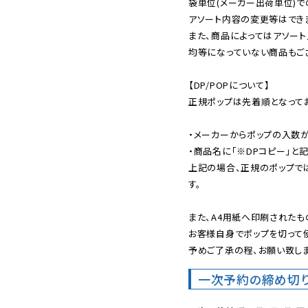
袋単位(メーカー出荷単位)で
アソート内容の変更等はできま
また、商品によってはアソート
均等になっていない商品もござ
【DP/POPについて】

正規ポップは先着順となってお
・メーカーからポップの入数が
・商品名に「※DPコピー」と記
上記の場合、正規のポップで
す。

また、A4用紙へ印刷されたも
お客様自身でポップを切って使
予めご了承の程、お願い致しま
一次予約の締め切