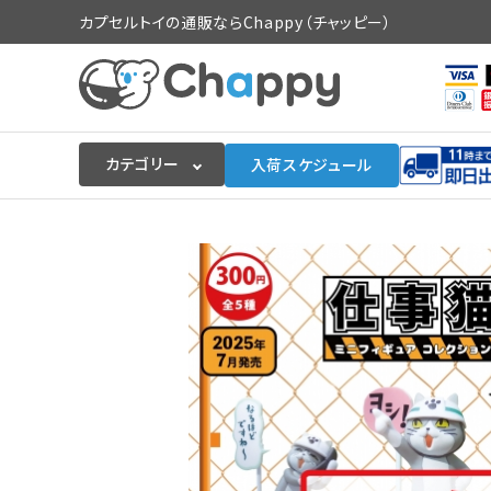
カプセルトイの通販ならChappy（チャッピー）
カテゴリー
入荷スケジュール
ログイン
会員登録
入荷スケジュールをチェック
カプセルトイマシン本体
カプセルトイ
販促用空カプセル