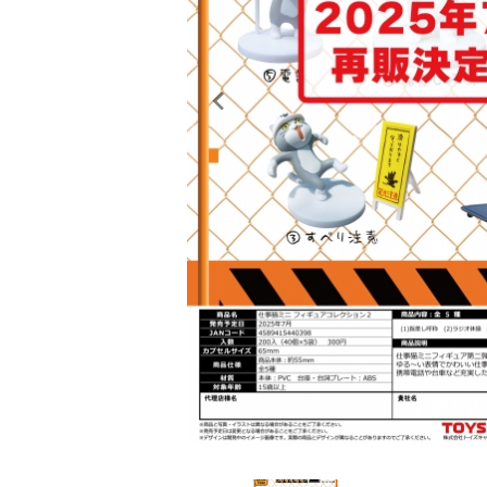
レンタル
景品・玩具・文具
販促用カプセルトイ
よくあるご質問
ご利用ガイド
06-6282-7659