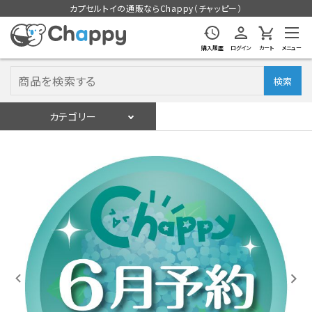
カプセルトイの通販ならChappy（チャッピー）
購入履歴
ログイン
カート
メニュー
検索
カテゴリー
入荷スケジュール
ログイン
会員登録
入荷スケジュールをチェック
カプセルトイマシン本体
カプセルトイ
販促用空カプセル