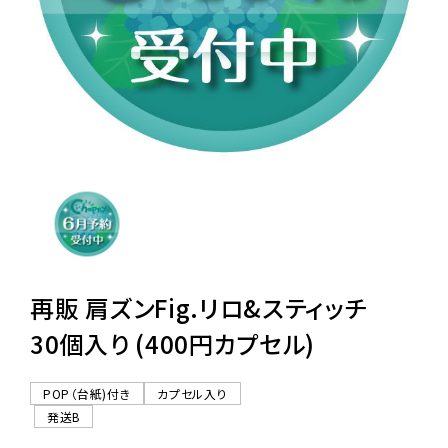
レンタル
景品・玩具・文具
販促用カプセルトイ
よくあるご質問
ご利用ガイド
再販 肩ズンFig.リロ&スティッチ
30個入り (400円カプセル)
06-6282-7659
POP（台紙)付き
カプセル入り
発送B