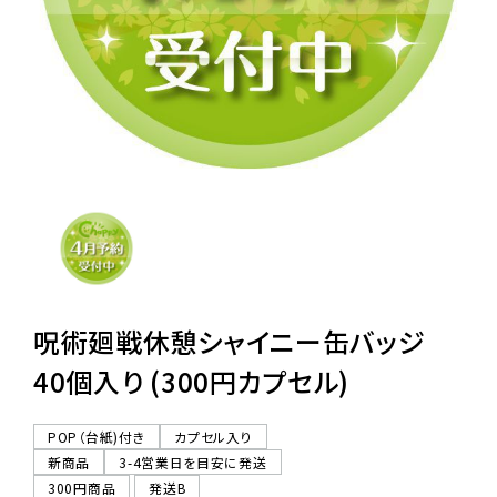
レンタル
景品・玩具・文具
販促用カプセルトイ
よくあるご質問
ご利用ガイド
呪術廻戦休憩シャイニー缶バッジ
40個入り (300円カプセル)
06-6282-7659
POP（台紙)付き
カプセル入り
新商品
3-4営業日を目安に発送
300円商品
発送B