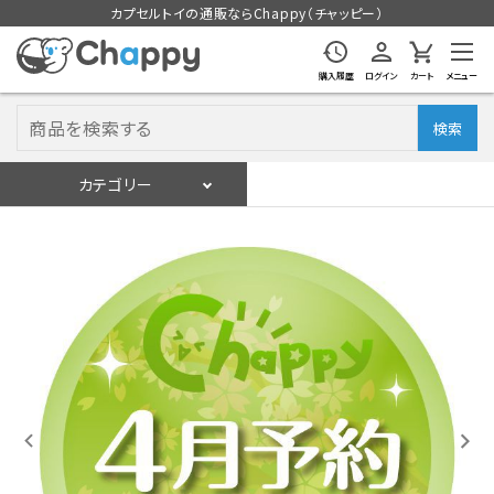
カプセルトイの通販ならChappy（チャッピー）
購入履歴
ログイン
カート
メニュー
検索
カテゴリー
入荷スケジュール
ログイン
会員登録
入荷スケジュールをチェック
カプセルトイマシン本体
カプセルトイ
販促用空カプセル