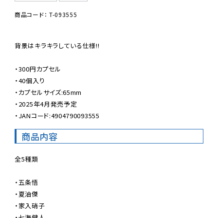
商品コード： T-093555
背景はキラキラしている仕様!!

・300円カプセル

・40個入り

・カプセルサイズ:65mm

・2025年4月発売予定

・JANコード:4904790093555
商品内容
全5種類

・五条悟

・夏油傑

・家入硝子

・七海健人
