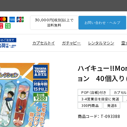
30,000円(税別)以上で
お問い合わせ・ヘルプ
送料無料
カプセルトイ
ガチャピー
レンタルマシン
空
ハイキュー!!Mo
ョン 40個入り 
POP（台紙)付き
カプセ
3-4営業日を目安に発送
300円商品
発送B
商品コード： T-093388