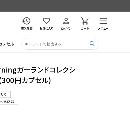
購入履歴
お気に入り
ログイン
カート
メニュー
search
カプセル
rningガーランドコレクシ
(300円カプセル)
ル入り
人気商品