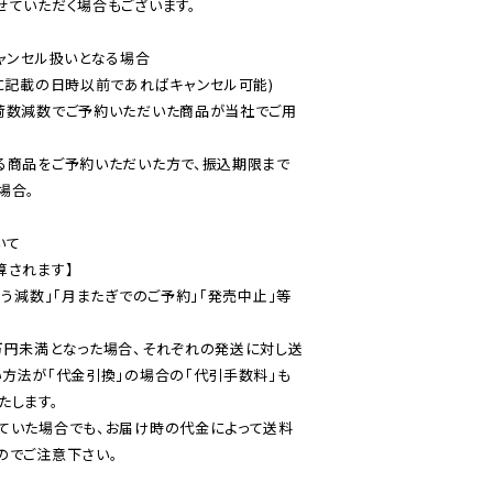
ていただく場合もございます。

ャンセル扱いとなる場合

に記載の日時以前であればキャンセル可能)

荷数減数でご予約いただいた商品が当社でご用
る商品をご予約いただいた方で、振込期限まで
合。

て

されます】

伴う減数」「月またぎでのご予約」「発売中止」等
万円未満となった場合、それぞれの発送に対し送
い方法が「代金引換」の場合の「代引手数料」も
ていた場合でも、お届け時の代金によって送料
のでご注意下さい。