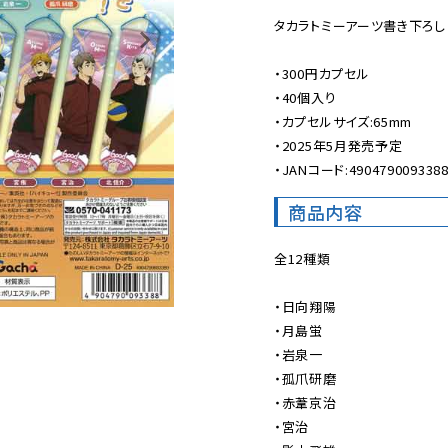
タカラトミーアーツ書き下ろしビジ
・300円カプセル

・40個入り

・カプセルサイズ:65mm

・2025年5月発売予定

・JANコード:490479009338
商品内容
全12種類

・日向翔陽

・月島蛍

・岩泉一

・孤爪研磨

・赤葦京治

・宮治
