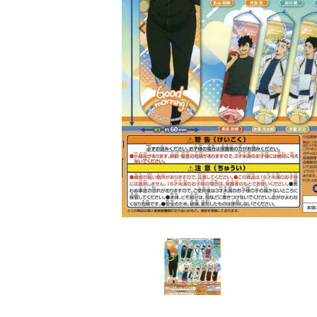
レンタル
景品・玩具・文具
販促用カプセルトイ
よくあるご質問
ご利用ガイド
06-6282-7659