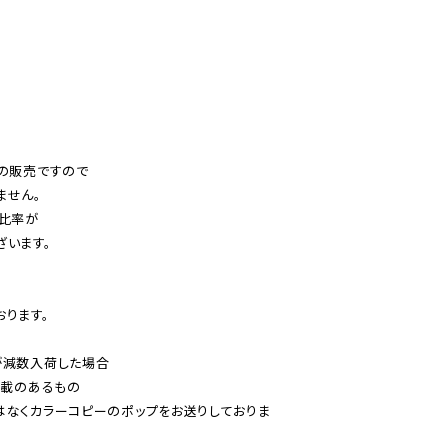
の販売ですので

せん。

比率が

います。

ります。

減数入荷した場合

載のあるもの

はなくカラーコピーのポップをお送りしておりま