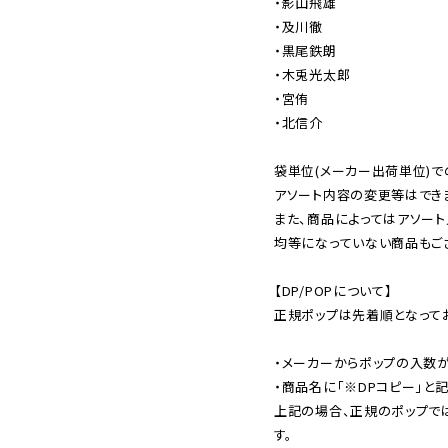
・影山飛雄

・及川徹

・黒尾鉄朗

・木兎光太郎

・宮侑

・北信介

袋単位(メーカー出荷単位)で
アソート内容の変更等はできま
また、商品によってはアソート
均等になっていない商品もござ
【DP/POPについて】

正規ポップは先着順となってお
・メーカーからポップの入数が
・商品名に「※DPコピー」と記
上記の場合、正規のポップで
す。
