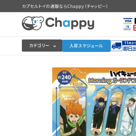
カプセルトイの通販ならChappy（チャッピー）
カテゴリー
入荷スケジュール
ログイン
会員登録
入荷スケジュールをチェック
カプセルトイマシン本体
カプセルトイ
販促用空カプセル