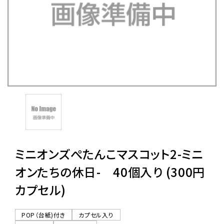
レンタル
景品・玩具・文具
販促用カプセルトイ
よくあるご質問
ご利用ガイド
ミニオンズぺたんこマスコット2-ミニ
オンたちの休日- 40個入り (300円
カプセル)
06-6282-7659
POP（台紙)付き
カプセル入り