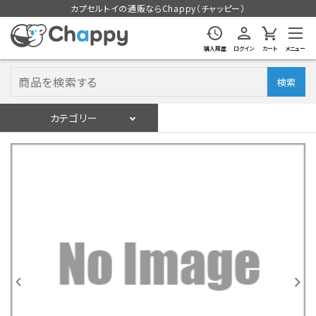
カプセルトイの通販ならChappy（チャッピー）
購入履歴
ログイン
カート
メニュー
検索
カテゴリー
入荷スケジュール
ログイン
会員登録
入荷スケジュールをチェック
カプセルトイマシン本体
カプセルトイ
販促用空カプセル