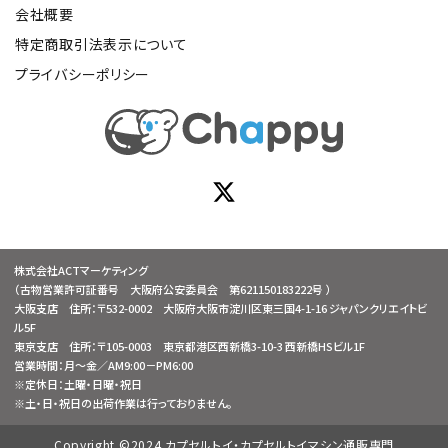
会社概要
特定商取引法表示について
プライバシーポリシー
株式会社ACTマーケティング
（古物営業許可証番号 大阪府公安委員会 第621150183222号 ）
大阪支店 住所：〒532-0002 大阪府大阪市淀川区東三国4-1-16 ジャパンクリエイトビ
ル5F
東京支店 住所：〒105-0003 東京都港区西新橋3-10-3 西新橋HSビル1F
営業時間：月～金／AM9:00－PM6:00
※定休日：土曜・日曜・祝日
※土・日・祝日の出荷作業は行っておりません。
Copyright ©2024 カプセルトイ・カプセルトイマシン通販専門