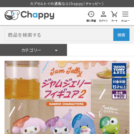
カプセルトイの通販ならChappy（チャッピー）
購入履歴
ログイン
カート
メニュー
検索
カテゴリー
入荷スケジュール
ログイン
会員登録
入荷スケジュールをチェック
カプセルトイマシン本体
カプセルトイ
販促用空カプセル