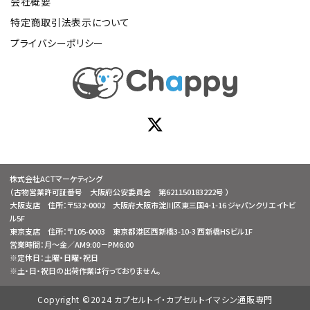
会社概要
特定商取引法表示について
プライバシーポリシー
株式会社ACTマーケティング
（古物営業許可証番号 大阪府公安委員会 第621150183222号 ）
大阪支店 住所：〒532-0002 大阪府大阪市淀川区東三国4-1-16 ジャパンクリエイトビ
ル5F
東京支店 住所：〒105-0003 東京都港区西新橋3-10-3 西新橋HSビル1F
営業時間：月～金／AM9:00－PM6:00
※定休日：土曜・日曜・祝日
※土・日・祝日の出荷作業は行っておりません。
Copyright ©2024 カプセルトイ・カプセルトイマシン通販専門