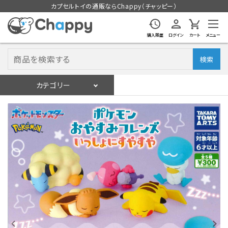
カプセルトイの通販ならChappy（チャッピー）
購入履歴
ログイン
カート
メニュー
検索
カテゴリー
入荷スケジュール
ログイン
会員登録
入荷スケジュールをチェック
カプセルトイマシン本体
カプセルトイ
販促用空カプセル