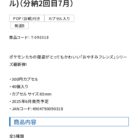
ル)（分納2回目7月）
POP（台紙)付き
カプセル入り
発送B
商品コード： T-090318
ポケモンたちの寝姿がとってもかわいい「おやすみフレンズ」シリー
ズ最新弾!

・300円カプセル

・40個入り

・カプセルサイズ:65mm

・2025年6月発売予定

・JANコード:4904790090318
商品内容
全5種類
