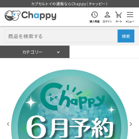
カプセルトイの通販ならChappy（チャッピー）
購入履歴
ログイン
カート
メニュー
検索
カテゴリー
入荷スケジュール
ログイン
会員登録
入荷スケジュールをチェック
カプセルトイマシン本体
カプセルトイ
販促用空カプセル