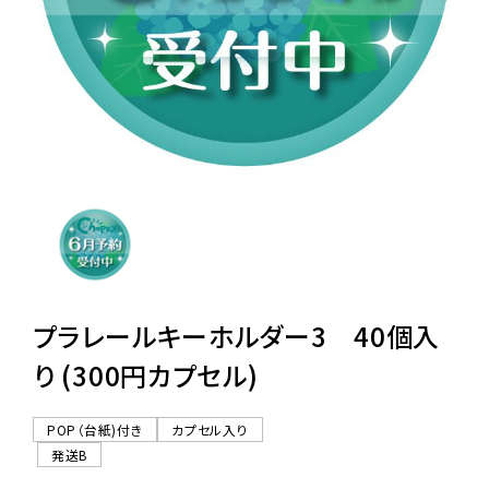
レンタル
景品・玩具・文具
販促用カプセルトイ
よくあるご質問
ご利用ガイド
プラレールキーホルダー3 40個入
り (300円カプセル)
06-6282-7659
POP（台紙)付き
カプセル入り
発送B