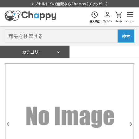
カプセルトイの通販ならChappy（チャッピー）
購入履歴
ログイン
カート
メニュー
検索
カテゴリー
入荷スケジュール
ログイン
会員登録
入荷スケジュールをチェック
カプセルトイマシン本体
カプセルトイ
販促用空カプセル