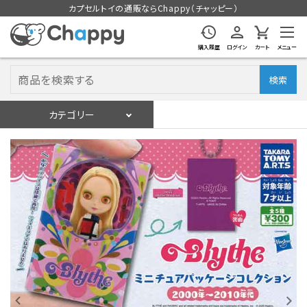
カプセルトイの通販ならChappy（チャッピー）
購入履歴
ログイン
カート
メニュー
検索
カテゴリー
入荷スケジュール
ログイン
会員登録
入荷スケジュールをチェック
カプセルトイマシン本体
カプセルトイ
販促用空カプセル