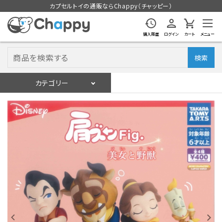
カプセルトイの通販ならChappy（チャッピー）
購入履歴
ログイン
カート
メニュー
検索
カテゴリー
入荷スケジュール
ログイン
会員登録
入荷スケジュールをチェック
カプセルトイマシン本体
カプセルトイ
販促用空カプセル