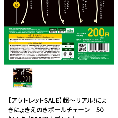
レンタル
景品・玩具・文具
販促用カプセルトイ
よくあるご質問
ご利用ガイド
【アウトレットSALE】超〜リアル!にょ
06-6282-7659
きにょきえのきボールチェーン 50