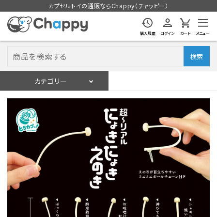
カプセルトイの通販ならChappy（チャッピー）
購入履歴
ログイン
カート
メニュー
検索
カテゴリー
入荷スケジュール
ログイン
会員登録
入荷スケジュールをチェック
カプセルトイマシン本体
カプセルトイ
販促用空カプセル