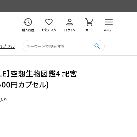
購入履歴
お気に入り
ログイン
カート
メニュー
search
カプセル
ALE】空想生物図鑑4 祀宮
500円カプセル)
ル入り