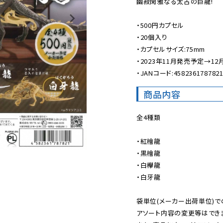
幽寂閑雅なる太古の巨龍!

・500円カプセル

・20個入り

・カプセルサイズ:75mm

・2023年11月発売予定→12
・JANコード:458236178782
商品内容
全4種類

・紅檜龍

・黒檜龍

・白欅龍

・白牙龍

袋単位(メーカー出荷単位)で
アソート内容の変更等はできま