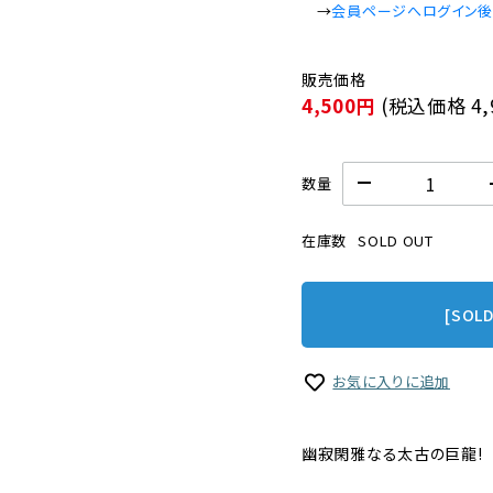
　→
会員ページへログイン
4,500円
(税込価格
4
数量
在庫数
SOLD OUT
[SOL
お気に入りに追加
幽寂閑雅なる太古の巨龍!