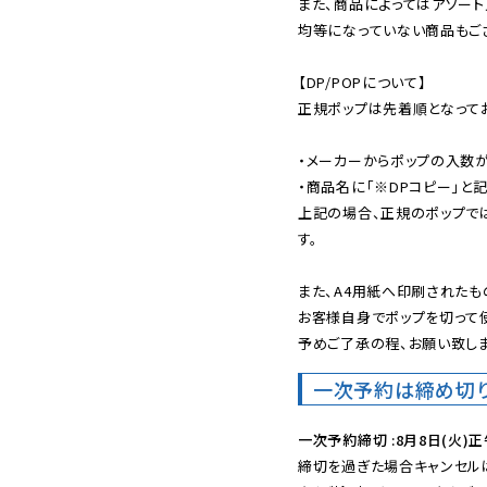
また、商品によってはアソート
均等になっていない商品もござ
【DP/POPについて】

正規ポップは先着順となってお
・メーカーからポップの入数が
・商品名に「※DPコピー」と記
上記の場合、正規のポップで
す。

また、A4用紙へ印刷されたも
お客様自身でポップを切って使
予めご了承の程、お願い致しま
一次予約は締め切
一次予約締切 :8月8日(火)正
締切を過ぎた場合キャンセルは