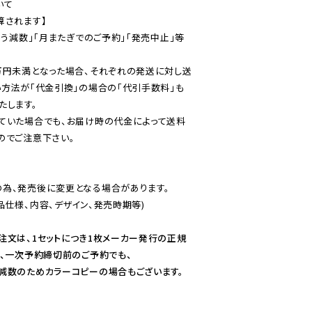
て

されます】

伴う減数」「月またぎでのご予約」「発売中止」等
万円未満となった場合、それぞれの発送に対し送
い方法が「代金引換」の場合の「代引手数料」も
ていた場合でも、お届け時の代金によって送料
のでご注意下さい。
為、発売後に変更となる場合があります。

仕様、内容、デザイン、発売時期等)

注文は、1セットにつき1枚メーカー発行の正規
、一次予約締切前のご予約でも、

減数のためカラーコピーの場合もございます。