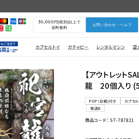
30,000円(税別)以上で
お問い合わせ・ヘルプ
送料無料
カプセルトイ
ガチャピー
レンタルマシン
空
【アウトレットS
龍 20個入り (
POP（台紙)付き
カプセ
発送B
商品コード： ST-787821