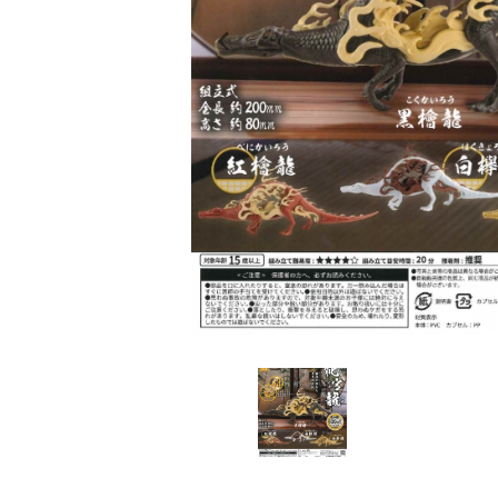
レンタル
景品・玩具・文具
販促用カプセルトイ
よくあるご質問
ご利用ガイド
06-6282-7659