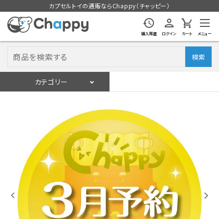
カプセルトイの通販ならChappy（チャッピー）
購入履歴
ログイン
カート
メニュー
検索
カテゴリー
入荷スケジュール
ログイン
会員登録
入荷スケジュールをチェック
カプセルトイマシン本体
カプセルトイ
販促用空カプセル