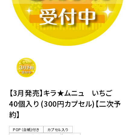
レンタル
景品・玩具・文具
販促用カプセルトイ
よくあるご質問
ご利用ガイド
【3月発売】キラ★ムニュ いちご
40個入り (300円カプセル)【二次予
約】
06-6282-7659
POP（台紙)付き
カプセル入り