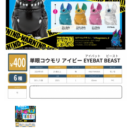
レンタル
景品・玩具・文具
販促用カプセルトイ
よくあるご質問
ご利用ガイド
06-6282-7659