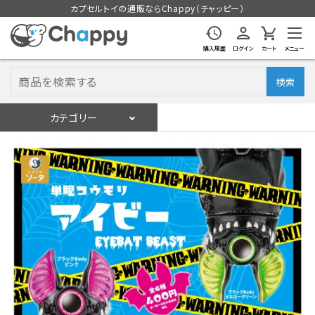
カプセルトイの通販ならChappy（チャッピー）
購入履歴
ログイン
カート
メニュー
検索
カテゴリー
入荷スケジュール
ログイン
会員登録
入荷スケジュールをチェック
カプセルトイマシン本体
カプセルトイ
販促用空カプセル