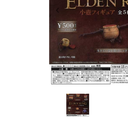
レンタル
景品・玩具・文具
販促用カプセルトイ
よくあるご質問
ご利用ガイド
06-6282-7659