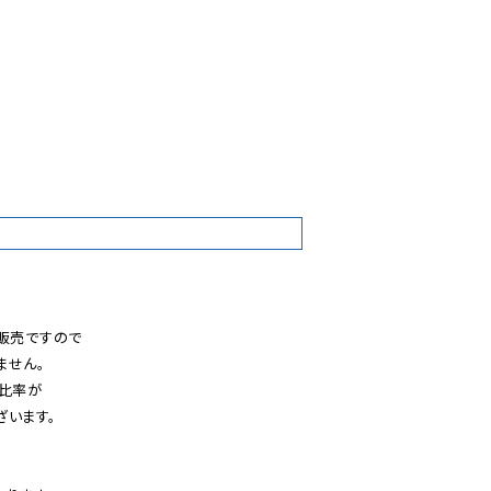
5
販売ですので

せん。

比率が

います。
