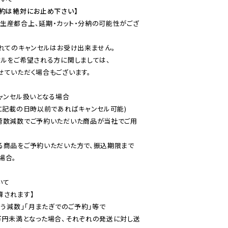
予約は絶対にお止め下さい】
生産都合上、延期・カット・分納の可能性がござ
れてのキャンセルはお受け出来ません。

ルをご希望される方に関しましては、

ていただく場合もございます。

ャンセル扱いとなる場合

に記載の日時以前であればキャンセル可能)

荷数減数でご予約いただいた商品が当社でご用
る商品をご予約いただいた方で、振込期限まで
合。

て

されます】

う減数」「月またぎでのご予約」等で

万円未満となった場合、それぞれの発送に対し送