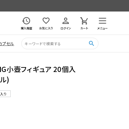
購入履歴
お気に入り
ログイン
カート
メニュー
search
カプセル
RING小壺フィギュア 20個入
ル)
ル入り