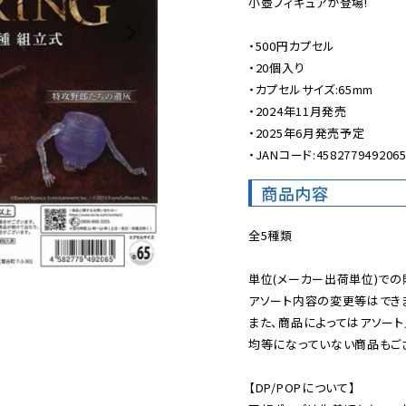
小壺フィギュアが登場!

・500円カプセル

・20個入り

・カプセルサイズ:65mm

・2024年11月発売

・2025年6月発売予定

・JANコード:458277949206
商品内容
全5種類

単位(メーカー出荷単位)での
アソート内容の変更等はできま
また、商品によってはアソート
均等になっていない商品もござ
【DP/POPについて】
