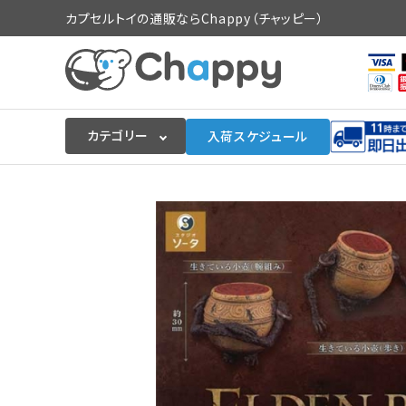
カプセルトイの通販ならChappy（チャッピー）
カテゴリー
入荷スケジュール
ログイン
会員登録
入荷スケジュールをチェック
カプセルトイマシン本体
カプセルトイ
販促用空カプセル