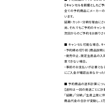
【キャンセルを前提としたご
全ての予約商品にメーカーの
います。

延期・カット・分納を理由にさ
尚、それでもご予約のキャンセ
次回からのご予約をお断りさせ
■ キャンセル可能な場合、キ
・予約締め切り前 (商品説明
・発売中止、限定生産品の入
意できない場合。

・事前のお支払いが必要とな
にご入金が確認出来なかった場
■ 予約商品の送料計算につい
【送料は一回の発送ごとに計算
「延期」「分納」「生産上限に伴
商品代金の合計が変動し、3