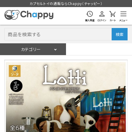
カプセルトイの通販ならChappy（チャッピー）
購入履歴
ログイン
カート
メニュー
検索
カテゴリー
入荷スケジュール
ログイン
会員登録
入荷スケジュールをチェック
カプセルトイマシン本体
カプセルトイ
販促用空カプセル