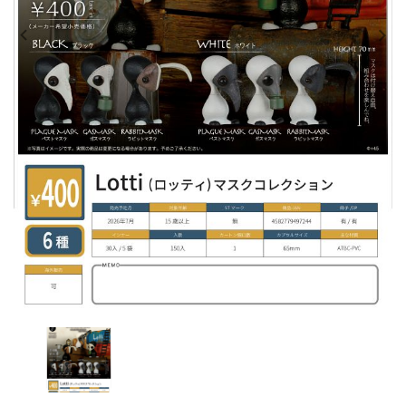
レンタル
景品・玩具・文具
販促用カプセルトイ
よくあるご質問
ご利用ガイド
06-6282-7659