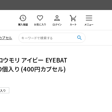
購入履歴
お気に入り
ログイン
カート
メニュー
search
カプセル
ウモリ アイビー EYEBAT
30個入り (400円カプセル)
ル入り
8