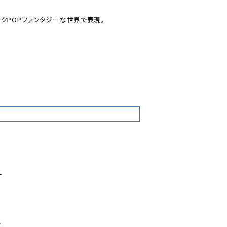
クPOPファンタジーな世界で表現。

8





