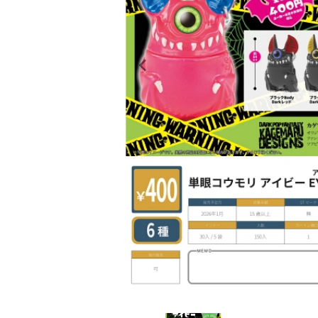
レンタル
景品・玩具・文具
販促用カプセルトイ
よくあるご質問
ご利用ガイド
06-6282-7659