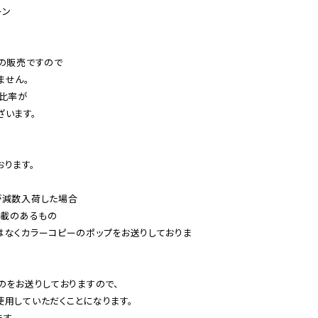
ン

の販売ですので

せん。

比率が

います。

ります。

減数入荷した場合

載のあるもの

はなくカラーコピーのポップをお送りしておりま
のをお送りしておりますので、

用していただくことになります。

す。