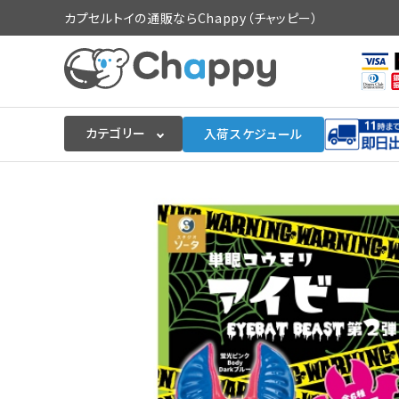
カプセルトイの通販ならChappy（チャッピー）
カテゴリー
入荷スケジュール
ログイン
会員登録
入荷スケジュールをチェック
カプセルトイマシン本体
カプセルトイ
販促用空カプセル