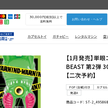
30,000円(税別)以上で
お問い合わせ・ヘルプ
送料無料
カプセルトイ
ガチャピー
レンタルマシン
空
【1月発売】単眼コ
BEAST 第2弾 
【二次予約】
POP（台紙)付き
カプセ
発送A
商品コード： ST-2_49586