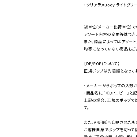
・クリアラメBody ライトグリー
袋単位(メーカー出荷単位)で
アソート内容の変更等はできま
また、商品によってはアソート
均等になっていない商品もござ
【DP/POPについて】

正規ポップは先着順となってお
・メーカーからポップの入数が
・商品名に「※DPコピー」と記
上記の場合、正規のポップで
す。

また、A4用紙へ印刷されたも
お客様自身でポップを切って使
予めご了承の程、お願い致しま