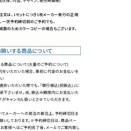
仕様、内容、デザイン、発売時期等)

注文は、1セットにつき1枚メーカー発行の正規
、一次予約締切前のご予約でも、

減数のためカラーコピーの場合もございます。
お願いする商品について
る商品について(大量のご予約について)

予約をいただいた場合、事前に代金のお支払いを
い

選択いただいた際でも、「銀行振込(前振込)」に
了承下さいませ。尚、振込み期限内にお支払いた
がキャンセル扱いとさせていただきます。

いてメーカーへの発注の都合上、予約締切日ま
願いしております。※予約締切日は、商品ペー
のお客様へはご予約完了後、メールでご案内致し