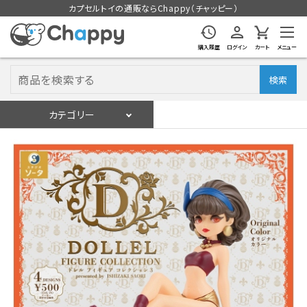
カプセルトイの通販ならChappy（チャッピー）
購入履歴
ログイン
カート
メニュー
検索
カテゴリー
入荷スケジュール
ログイン
会員登録
入荷スケジュールをチェック
カプセルトイマシン本体
カプセルトイ
販促用空カプセル