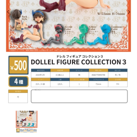
レンタル
景品・玩具・文具
販促用カプセルトイ
よくあるご質問
ご利用ガイド
06-6282-7659