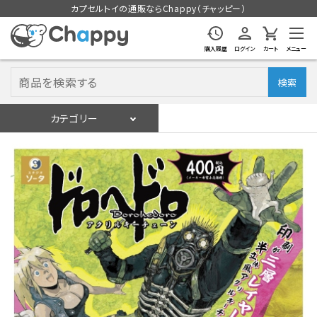
カプセルトイの通販ならChappy（チャッピー）
購入履歴
ログイン
カート
メニュー
検索
カテゴリー
入荷スケジュール
ログイン
会員登録
入荷スケジュールをチェック
カプセルトイマシン本体
カプセルトイ
販促用空カプセル