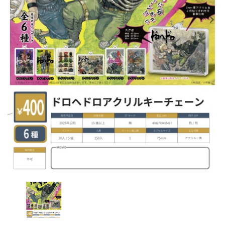
レンタル
景品・玩具・文具
販促用カプセルトイ
よくあるご質問
ご利用ガイド
06-6282-7659