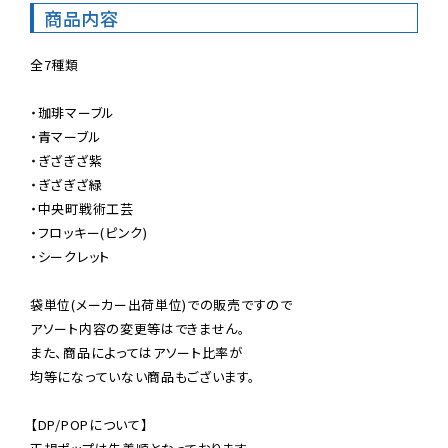
商品内容
全7種類

・珈琲マーブル

・青マーブル

・ぎざぎざ紫

・ぎざぎざ緑

・中央町戦術工芸

・フロッキー(ピンク)

・シークレット

袋単位(メーカー出荷単位)での販売ですので

アソート内容の変更等はできません。

また、商品によってはアソート比率が

均等になっていない商品もございます。

【DP/POPについて】
