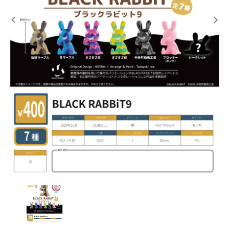
レンタル
景品・玩具・文具
販促用カプセルトイ
よくあるご質問
ご利用ガイド
06-6282-7659