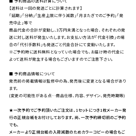
■ 予約商品の送料計算について

【送料は一回の発送ごとに計算されます】

「延期」「分納」「生産上限に伴う減数」「月またぎでのご予約」「発
売中止」等で

商品代金の合計が変動し、3万円未満となった場合、それぞれの発
送に対し送料が発生いたします。お支払い方法が「代金引換」の場
※ご予約時に送料無料となっていた場合でも、お届け時の代金に
よって送料が発生する場合もございますのでご注意下さい。
■ 予約商品情報について

発売前の掲載情報は監修中の為、発売後に変更となる場合があり
ます。

(変更の可能性がある点…商品仕様、内容、デザイン、発売時期等)

★一次予約でご予約頂いたご注文は、1セットにつき1枚メーカー発
行の正規台紙をお付けしております。尚、一次予約締切前のご予約
でも、

メーカーより正規台紙の入荷減数のためカラーコピーの場合もご