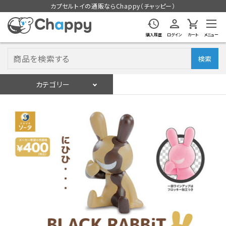
カプセルトイの通販ならChappy（チャッピー）
購入履歴
ログイン
カート
メニュー
検索
カテゴリー
入荷スケジュール
ログイン
会員登録
入荷スケジュールをチェック
カプセルトイマシン本体
カプセルトイ
販促用空カプセル