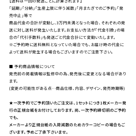
【送料は一回の発送ごとに計算されます】

「延期」「分納」「生産上限に伴う減数」「月またぎでのご予約」「発
売中止」等で

商品代金の合計が変動し、3万円未満となった場合、それぞれの発
送に対し送料が発生いたします。お支払い方法が「代金引換」の場
※ご予約時に送料無料となっていた場合でも、お届け時の代金に
よって送料が発生する場合もございますのでご注意下さい。
■ 予約商品情報について

発売前の掲載情報は監修中の為、発売後に変更となる場合があり
ます。

(変更の可能性がある点…商品仕様、内容、デザイン、発売時期等)

★一次予約でご予約頂いたご注文は、1セットにつき1枚メーカー発
行の正規台紙をお付けしております。尚、一次予約締切前のご予約
でも、

メーカーより正規台紙の入荷減数のためカラーコピーの場合もご
ざいます。予めご了承下さいませ。