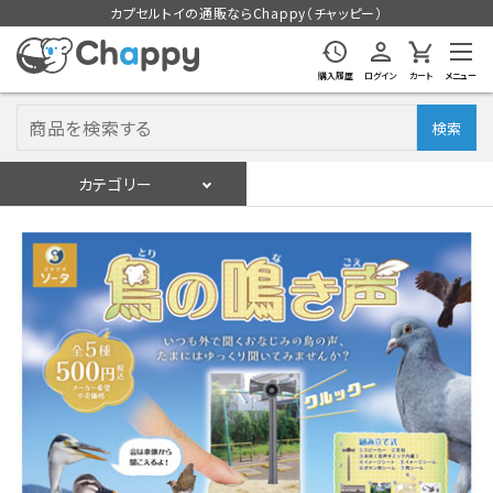
カプセルトイの通販ならChappy（チャッピー）
購入履歴
ログイン
カート
メニュー
検索
カテゴリー
入荷スケジュール
ログイン
会員登録
入荷スケジュールをチェック
カプセルトイマシン本体
カプセルトイ
販促用空カプセル