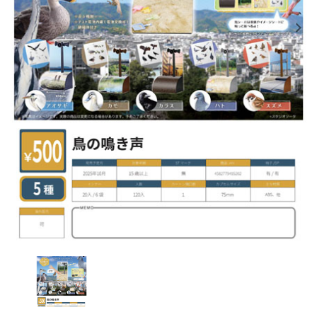
レンタル
景品・玩具・文具
販促用カプセルトイ
よくあるご質問
ご利用ガイド
06-6282-7659