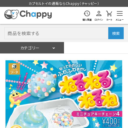
カプセルトイの通販ならChappy（チャッピー）
購入履歴
ログイン
カート
メニュー
検索
カテゴリー
入荷スケジュール
ログイン
会員登録
入荷スケジュールをチェック
カプセルトイマシン本体
カプセルトイ
販促用空カプセル