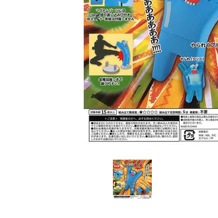
レンタル
景品・玩具・文具
販促用カプセルトイ
よくあるご質問
ご利用ガイド
06-6282-7659