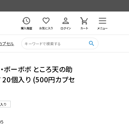
購入履歴
お気に入り
ログイン
カート
メニュー
search
カプセル
・ボーボボ ところ天の助
20個入り (500円カプセ
ル入り
05