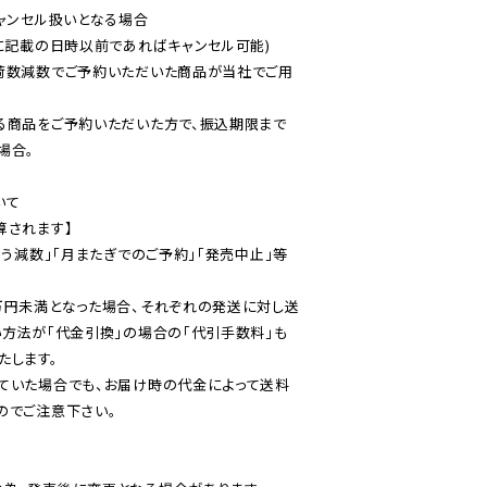
ャンセル扱いとなる場合

に記載の日時以前であればキャンセル可能)

荷数減数でご予約いただいた商品が当社でご用
る商品をご予約いただいた方で、振込期限まで
合。

て

されます】

伴う減数」「月またぎでのご予約」「発売中止」等
万円未満となった場合、それぞれの発送に対し送
い方法が「代金引換」の場合の「代引手数料」も
ていた場合でも、お届け時の代金によって送料
のでご注意下さい。