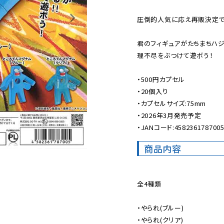
圧倒的人気に応え再販決定です
君のフィギュアがたちまちハジケ
理不尽をぶつけて遊ボう！

・500円カプセル

・20個入り

・カプセルサイズ:75mm

・2026年3月発売予定

・JANコード:458236178700
商品内容
全4種類

・やられ(ブルー)

・やられ(クリア)
