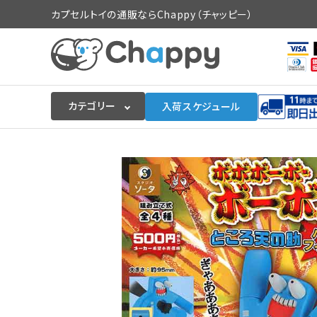
カプセルトイの通販ならChappy（チャッピー）
カテゴリー
入荷スケジュール
ログイン
会員登録
入荷スケジュールをチェック
カプセルトイマシン本体
カプセルトイ
販促用空カプセル