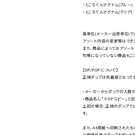
・ところてんマグナム(ブルー)

・ところてんマグナム(クリア)

袋単位(メーカー出荷単位)で
アソート内容の変更等はできま
また、商品によってはアソート
均等になっていない商品もござ
【DP/POPについて】

正規ポップは先着順となってお
・メーカーからポップの入数が
・商品名に「※DPコピー」と記
上記の場合、正規のポップで
す。

また、A4用紙へ印刷されたも
お客様自身でポップを切って使