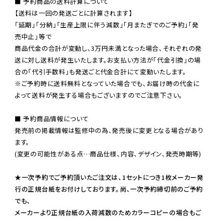
■ 予約商品の送料計算について

【送料は一回の発送ごとに計算されます】

「延期」「分納」「生産上限に伴う減数」「月またぎでのご予約」「発
売中止」等で

商品代金の合計が変動し、3万円未満となった場合、それぞれの発
送に対し送料が発生いたします。お支払い方法が「代金引換」の場
※ご予約時に送料無料となっていた場合でも、お届け時の代金に
よって送料が発生する場合もございますのでご注意下さい。
■ 予約商品情報について

発売前の掲載情報は監修中の為、発売後に変更となる場合があり
ます。

(変更の可能性がある点…商品仕様、内容、デザイン、発売時期等)

★一次予約でご予約頂いたご注文は、1セットにつき1枚メーカー発
行の正規台紙をお付けしております。尚、一次予約締切前のご予約
でも、

メーカーより正規台紙の入荷減数のためカラーコピーの場合もご