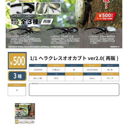
レンタル
景品・玩具・文具
販促用カプセルトイ
よくあるご質問
ご利用ガイド
06-6282-7659