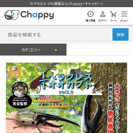
カプセルトイの通販ならChappy（チャッピー）
購入履歴
ログイン
カート
メニュー
検索
カテゴリー
入荷スケジュール
ログイン
会員登録
入荷スケジュールをチェック
カプセルトイマシン本体
カプセルトイ
販促用空カプセル