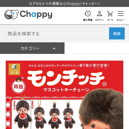
カプセルトイの通販ならChappy（チャッピー）
購入履歴
ログイン
カート
メニュー
検索
カテゴリー
入荷スケジュール
ログイン
会員登録
入荷スケジュールをチェック
カプセルトイマシン本体
カプセルトイ
販促用空カプセル