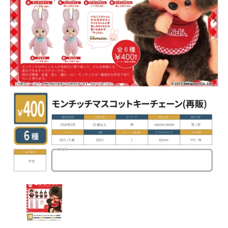
レンタル
景品・玩具・文具
販促用カプセルトイ
よくあるご質問
ご利用ガイド
06-6282-7659