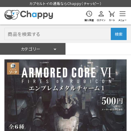
カプセルトイの通販ならChappy（チャッピー）
購入履歴
ログイン
カート
メニュー
検索
カテゴリー
入荷スケジュール
ログイン
会員登録
入荷スケジュールをチェック
カプセルトイマシン本体
カプセルトイ
販促用空カプセル