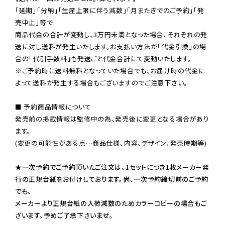
「延期」「分納」「生産上限に伴う減数」「月またぎでのご予約」「発
売中止」等で

商品代金の合計が変動し、3万円未満となった場合、それぞれの発
送に対し送料が発生いたします。お支払い方法が「代金引換」の場
※ご予約時に送料無料となっていた場合でも、お届け時の代金に
よって送料が発生する場合もございますのでご注意下さい。
■ 予約商品情報について

発売前の掲載情報は監修中の為、発売後に変更となる場合があり
ます。

(変更の可能性がある点…商品仕様、内容、デザイン、発売時期等)

★一次予約でご予約頂いたご注文は、1セットにつき1枚メーカー発
行の正規台紙をお付けしております。尚、一次予約締切前のご予約
でも、

メーカーより正規台紙の入荷減数のためカラーコピーの場合もご
ざいます。予めご了承下さいませ。