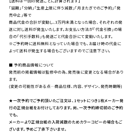
【送料は一回の発送ごとに計算されます】

「延期」「分納」「生産上限に伴う減数」「月またぎでのご予約」「発
売中止」等で

商品代金の合計が変動し、3万円未満となった場合、それぞれの発
送に対し送料が発生いたします。お支払い方法が「代金引換」の場
※ご予約時に送料無料となっていた場合でも、お届け時の代金に
よって送料が発生する場合もございますのでご注意下さい。
■ 予約商品情報について

発売前の掲載情報は監修中の為、発売後に変更となる場合があり
ます。

(変更の可能性がある点…商品仕様、内容、デザイン、発売時期等)

★一次予約でご予約頂いたご注文は、1セットにつき1枚メーカー発
行の正規台紙をお付けしております。尚、一次予約締切前のご予約
でも、

メーカーより正規台紙の入荷減数のためカラーコピーの場合もご
ざいます。予めご了承下さいませ。