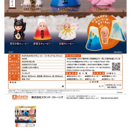
レンタル
景品・玩具・文具
販促用カプセルトイ
よくあるご質問
ご利用ガイド
06-6282-7659