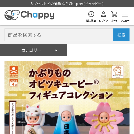
カプセルトイの通販ならChappy（チャッピー）
購入履歴
ログイン
カート
メニュー
検索
カテゴリー
入荷スケジュール
ログイン
会員登録
入荷スケジュールをチェック
カプセルトイマシン本体
カプセルトイ
販促用空カプセル