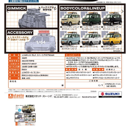
レンタル
景品・玩具・文具
販促用カプセルトイ
よくあるご質問
ご利用ガイド
06-6282-7659