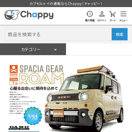
カプセルトイの通販ならChappy（チャッピー）
購入履歴
ログイン
カート
メニュー
検索
カテゴリー
入荷スケジュール
ログイン
会員登録
入荷スケジュールをチェック
カプセルトイマシン本体
カプセルトイ
販促用空カプセル